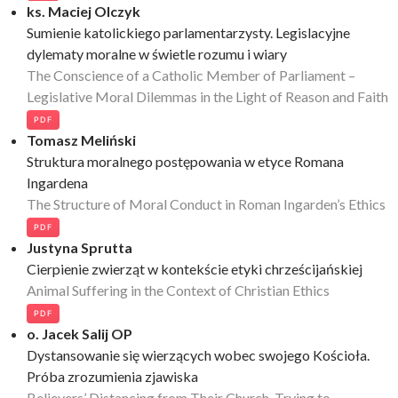
ks. Maciej Olczyk
Sumienie katolickiego parlamentarzysty. Legislacyjne
dylematy moralne w świetle rozumu i wiary
The Conscience of a Catholic Member of Parliament –
Legislative Moral Dilemmas in the Light of Reason and Faith
PDF
Tomasz Meliński
Struktura moralnego postępowania w etyce Romana
Ingardena
The Structure of Moral Conduct in Roman Ingarden’s Ethics
PDF
Justyna Sprutta
Cierpienie zwierząt w kontekście etyki chrześcijańskiej
Animal Suffering in the Context of Christian Ethics
PDF
o. Jacek Salij OP
Dystansowanie się wierzących wobec swojego Kościoła.
Próba zrozumienia zjawiska
Believers’ Distancing from Their Church. Trying to