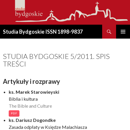
Szukaj
Studia Bydgoskie ISSN 1898-9837
PRZESKOCZ
MENU
DO
GŁÓWN
TREŚCI
STUDIA BYDGOSKIE 5/2011. SPIS
TREŚCI
Artykuły i rozprawy
ks. Marek Starowieyski
Biblia i kultura
The Bible and Culture
PDF
ks. Dariusz Dogondke
Zasada odpłaty w Księdze Malachiasza