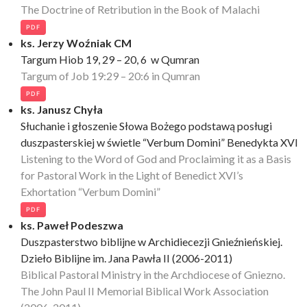
The Doctrine of Retribution in the Book of Malachi
PDF
ks. Jerzy Woźniak CM
Targum Hiob 19, 29 – 20, 6 w Qumran
Targum of Job 19:29 – 20:6 in Qumran
PDF
ks. Janusz Chyła
Słuchanie i głoszenie Słowa Bożego podstawą posługi
duszpasterskiej w świetle “Verbum Domini” Benedykta XVI
Listening to the Word of God and Proclaiming it as a Basis
for Pastoral Work in the Light of Benedict XVI’s
Exhortation “Verbum Domini”
PDF
ks. Paweł Podeszwa
Duszpasterstwo biblijne w Archidiecezji Gnieźnieńskiej.
Dzieło Biblijne im. Jana Pawła II (2006-2011)
Biblical Pastoral Ministry in the Archdiocese of Gniezno.
The John Paul II Memorial Biblical Work Association