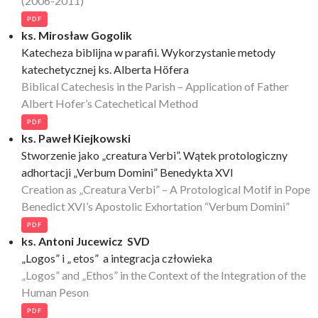
(2006-2011)
PDF
ks. Mirosław Gogolik
Katecheza biblijna w parafii. Wykorzystanie metody
katechetycznej ks. Alberta Höfera
Biblical Catechesis in the Parish – Application of Father
Albert Hofer’s Catechetical Method
PDF
ks. Paweł Kiejkowski
Stworzenie jako „creatura Verbi”. Wątek protologiczny
adhortacji „Verbum Domini” Benedykta XVI
Creation as „Creatura Verbi” – A Protological Motif in Pope
Benedict XVI’s Apostolic Exhortation “Verbum Domini”
PDF
ks. Antoni Jucewicz SVD
„Logos” i „ etos” a integracja człowieka
„Logos” and „Ethos” in the Context of the Integration of the
Human Peson
PDF