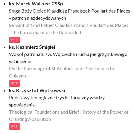
ks. Marek Walkusz CSSp
Sługa Boży Ojciec Klaudiusz Franciszek Poullart des Places
– patron niezdecydowanych
Servant of God Father Claudius Francis Poullart des Places
– the Patron Saint of the Undecided
PDF
ks. Kazimierz Śmigiel
Wokół patronatu św. Wojciecha i ruchu pielgrzymkowego
w Gnieźnie
On the Patronage of St Adalbert and Pilgrimages to
Gniezno
PDF
ks. Krzysztof Wętkowski
Podstawy teologiczne i rys historyczny władzy
spowiadania
Theological Foundations and Brief History of the Power of
Granting Absolution
PDF