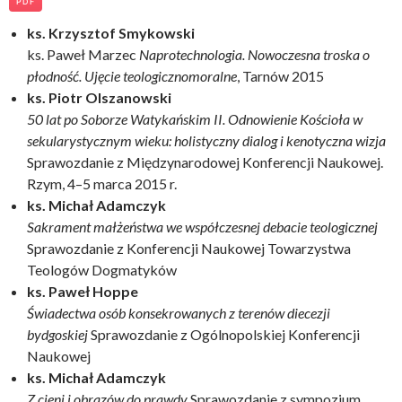
PDF
ks. Krzysztof Smykowski
ks. Paweł Marzec
Naprotechnologia. Nowoczesna troska o
płodność. Ujęcie teologicznomoralne
, Tarnów 2015
ks. Piotr Olszanowski
50 lat po Soborze Watykańskim II. Odnowienie Kościoła w
sekularystycznym wieku: holistyczny dialog i kenotyczna wizja
Sprawozdanie z Międzynarodowej Konferencji Naukowej.
Rzym, 4–5 marca 2015 r.
ks. Michał Adamczyk
Sakrament małżeństwa we współczesnej debacie teologicznej
Sprawozdanie z Konferencji Naukowej Towarzystwa
Teologów Dogmatyków
ks. Paweł Hoppe
Świadectwa osób konsekrowanych z terenów diecezji
bydgoskiej
Sprawozdanie z Ogólnopolskiej Konferencji
Naukowej
ks. Michał Adamczyk
Z cieni i obrazów do prawdy
Sprawozdanie z sympozjum