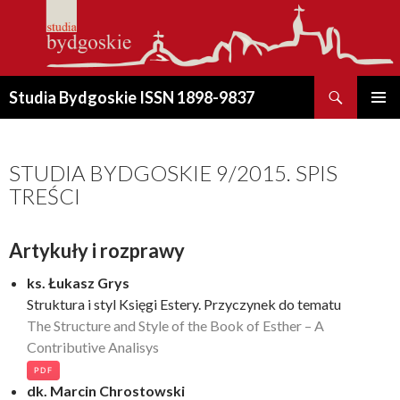
Szukaj
Studia Bydgoskie ISSN 1898-9837
PRZESKOCZ
MENU
DO
GŁÓWN
TREŚCI
STUDIA BYDGOSKIE 9/2015. SPIS
TREŚCI
Artykuły i rozprawy
ks. Łukasz Grys
Struktura i styl Księgi Estery. Przyczynek do tematu
The Structure and Style of the Book of Esther – A
Contributive Analisys
PDF
dk. Marcin Chrostowski