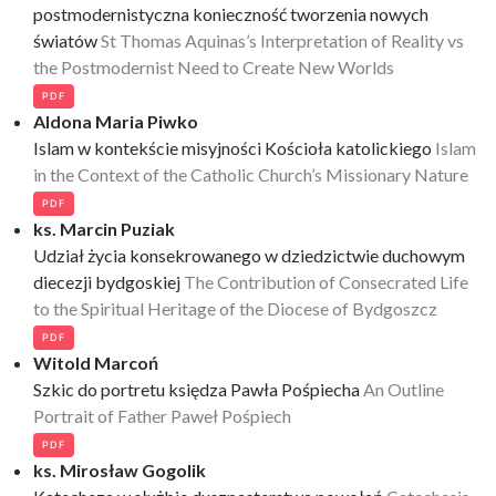
postmodernistyczna konieczność tworzenia nowych
światów
St Thomas Aquinas’s Interpretation of Reality vs
the Postmodernist Need to Create New Worlds
PDF
Aldona Maria Piwko
Islam w kontekście misyjności Kościoła katolickiego
Islam
in the Context of the Catholic Church’s Missionary Nature
PDF
ks. Marcin Puziak
Udział życia konsekrowanego w dziedzictwie duchowym
diecezji bydgoskiej
The Contribution of Consecrated Life
to the Spiritual Heritage of the Diocese of Bydgoszcz
PDF
Witold Marcoń
Szkic do portretu księdza Pawła Pośpiecha
An Outline
Portrait of Father Paweł Pośpiech
PDF
ks. Mirosław Gogolik