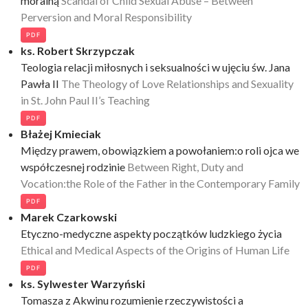
moralną
Scandal of Child Sexual Abuse – Between
Perversion and Moral Responsibility
PDF
ks. Robert Skrzypczak
Teologia relacji miłosnych i seksualności w ujęciu św. Jana
Pawła II
The Theology of Love Relationships and Sexuality
in St. John
Paul II’s Teaching
PDF
Błażej Kmieciak
Między prawem, obowiązkiem a powołaniem:o roli ojca we
współczesnej rodzinie
Between Right, Duty and
Vocation:the Role of the Father in the Contemporary Family
PDF
Marek Czarkowski
Etyczno-medyczne aspekty początków ludzkiego życia
Ethical and Medical Aspects of the Origins of Human Life
PDF
ks. Sylwester Warzyński
Tomasza z Akwinu rozumienie rzeczywistości a