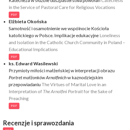
Katecheza w służbie duszpasterstwa powołań
Catechesis
in the Service of Pastoral Care for Religious Vocations
PDF
Elżbieta Okońska
Samotność i osamotnienie we wspólnocie Kościoła
katolickiego w Polsce. Implikacje edukacyjne
Loneliness
and Isolation in the Catholic Church Community in Poland –
Educational Implications
PDF
ks. Edward Wasilewski
Przymioty miłości małżeńskiej w interpretacji obrazu
Portret małżonków
Arnolfinich
w kaznodziejskim
przepowiadaniu
The Virtues of Marital Love in an
Interpretation of
The Arnolfini Portrait
for the Sake of
Preaching
PDF
Recenzje i sprawozdania