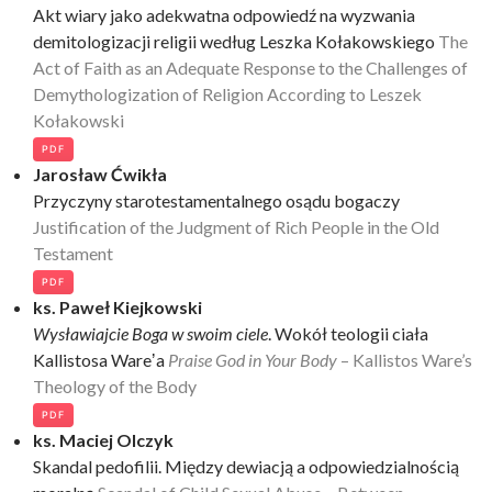
Akt wiary jako adekwatna odpowiedź na wyzwania
demitologizacji religii według Leszka Kołakowskiego
The
Act of Faith as an Adequate Response to the Challenges of
Demythologization of Religion According to Leszek
Kołakowski
PDF
Jarosław Ćwikła
Przyczyny starotestamentalnego osądu bogaczy
Justification of the Judgment of Rich People in the Old
Testament
PDF
ks. Paweł Kiejkowski
Wysławiajcie Boga w swoim ciele
. Wokół teologii ciała
Kallistosa Wareʼa
Praise God in Your Body
– Kallistos Ware’s
Theology of the Body
PDF
ks. Maciej Olczyk
Skandal pedofilii. Między dewiacją a odpowiedzialnością