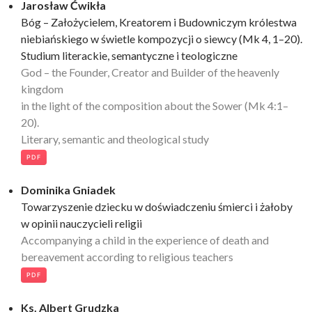
Jarosław Ćwikła
Bóg – Założycielem, Kreatorem i Budowniczym królestwa
niebiańskiego w świetle kompozycji o siewcy (Mk 4, 1–20).
Studium literackie, semantyczne i teologiczne
God – the Founder, Creator and Builder of the heavenly
kingdom
in the light of the composition about the Sower (Mk 4:1–
20).
Literary, semantic and theological study
PDF
Dominika Gniadek
Towarzyszenie dziecku w doświadczeniu śmierci i żałoby
w opinii nauczycieli religii
Accompanying a child in the experience of death and
bereavement according to religious teachers
PDF
Ks. Albert Grudzka