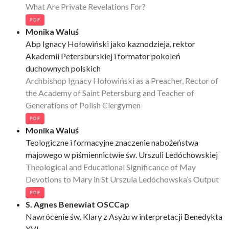
What Are Private Revelations For?
PDF
Monika Waluś
Abp Ignacy Hołowiński jako kaznodzieja, rektor
Akademii Petersburskiej i formator pokoleń
duchownych polskich
Archbishop Ignacy Hołowiński as a Preacher, Rector of
the Academy of Saint Petersburg and Teacher of
Generations of Polish Clergymen
PDF
Monika Waluś
Teologiczne i formacyjne znaczenie nabożeństwa
majowego w piśmiennictwie św. Urszuli Ledóchowskiej
Theological and Educational Significance of May
Devotions to Mary in St Urszula Ledóchowska’s Output
PDF
S. Agnes Benewiat OSCCap
Nawrócenie św. Klary z Asyżu w interpretacji Benedykta
XVI