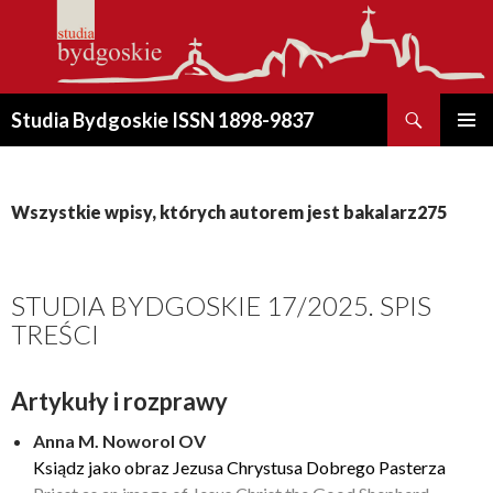
Szukaj
Studia Bydgoskie ISSN 1898-9837
PRZESKOCZ
MENU
DO
GŁÓWN
TREŚCI
Wszystkie wpisy, których autorem jest bakalarz275
STUDIA BYDGOSKIE 17/2025. SPIS
TREŚCI
Artykuły i rozprawy
Anna M. Noworol OV
Ksiądz jako obraz Jezusa Chrystusa Dobrego Pasterza