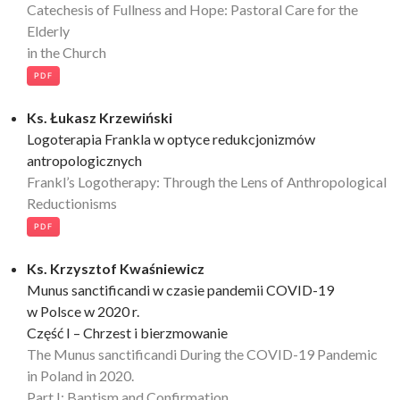
Catechesis of Fullness and Hope: Pastoral Care for the
Elderly
in the Church
PDF
Ks. Łukasz Krzewiński
Logoterapia Frankla w optyce redukcjonizmów
antropologicznych
Frankl’s Logotherapy: Through the Lens of Anthropological
Reductionisms
PDF
Ks. Krzysztof Kwaśniewicz
Munus sanctificandi w czasie pandemii COVID-19
w Polsce w 2020 r.
Część I – Chrzest i bierzmowanie
The Munus sanctificandi During the COVID-19 Pandemic
in Poland in 2020.
Part I: Baptism and Confirmation