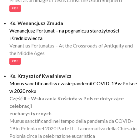
Priest as an image of Jesus Christ the Good Shepherd
PDF
Ks. Wenancjusz Zmuda
Wenancjusz Fortunat – na pograniczu starożytności
i średniowiecza
Venantius Fortunatus – At the Crossroads of Antiquity and
the Middle Ages
PDF
Ks. Krzysztof Kwaśniewicz
Munus sanctificandi w czasie pandemii COVID-19 w Polsce
w 2020 roku
Część II – Wskazania Kościoła w Polsce dotyczące
celebracji
eucharystycznych
Munus sanctificandi nel tempo della pandemia da COVID-
19 in Polonia nel 2020 Parte II – La normativa della Chiesa in
Polonia circa la celebrazione eucaristica