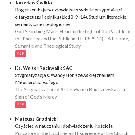
Jarosław Ćwikła
Bóg przenikający człowieka w świetle przypowieści
o faryzeuszu i celniku (Łk 18, 9–14). Studium literackie,
semantyczne i teologiczne
God Searching Man’s Heart in the Light of the Parable of
the Pharisee and the Publican (Lk 18: 9–14) – A Literary,
Semantic and Theological Study
PDF
Ks. Walter Rachwalik SAC
Stygmatyzacja s. Wandy Boniszewskiej znakiem
Miłosierdzia Bożego
The Stigmatization of Sister Wanda Boniszewska as a
Sign of God’s Mercy
PDF
Mateusz Grodnicki
Czyściec w nauczaniu i doświadczeniu Kościoła
Purgatory in the Doctrine and Experience of the Church