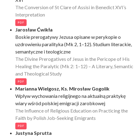
The Conversion of St Clare of Assisi in Benedict XVI’s
Interpretation
PDF
Jarosław Ćwikła
Boskie prerogatywy Jezusa opisane w perykopie o
uzdrowieniu paralityka (Mk 2, 1–12). Studium literackie,
semantyczne i teologiczne
The Divine Prerogatives of Jesus in the Pericope of His
Healing the Paralytic (Mk 2: 1–12) – A Literary, Semantic
and Theological Study
PDF
Marianna Wielgosz, Ks. Mirosław Gogolik
Wpływ wychowania religijnego na aktualną praktykę
wiary wśród polskiej emigracji zarobkowej
The Influence of Religious Education on Practicing the
Faith by Polish Job-Seeking Emigrants
PDF
Justyna Sprutta