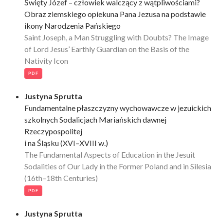
Święty Józef – człowiek walczący z wątpliwościami?
Obraz ziemskiego opiekuna Pana Jezusa na podstawie
ikony Narodzenia Pańskiego
Saint Joseph, a Man Struggling with Doubts? The Image
of Lord Jesus’ Earthly Guardian on the Basis of the
Nativity Icon
PDF
Justyna Sprutta
Fundamentalne płaszczyzny wychowawcze w jezuickich
szkolnych Sodalicjach Mariańskich dawnej
Rzeczypospolitej
i na Śląsku (XVI–XVIII w.)
The Fundamental Aspects of Education in the Jesuit
Sodalities of Our Lady in the Former Poland and in Silesia
(16th–18th Centuries)
PDF
Justyna Sprutta