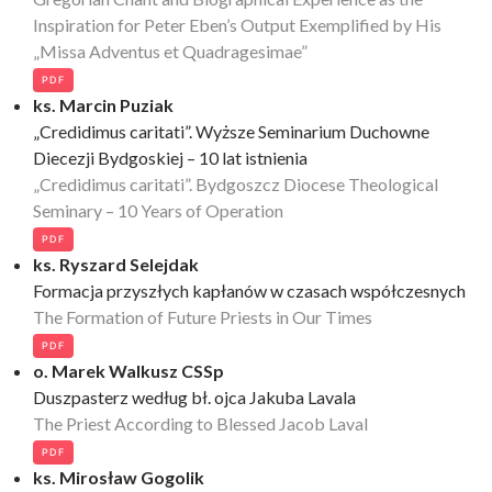
Inspiration for Peter Eben’s Output Exemplified by His
„Missa Adventus et Quadragesimae”
PDF
ks. Marcin Puziak
„Credidimus caritati”. Wyższe Seminarium Duchowne
Diecezji Bydgoskiej – 10 lat istnienia
„Credidimus caritati”. Bydgoszcz Diocese Theological
Seminary – 10 Years of Operation
PDF
ks. Ryszard Selejdak
Formacja przyszłych kapłanów w czasach współczesnych
The Formation of Future Priests in Our Times
PDF
o. Marek Walkusz CSSp
Duszpasterz według bł. ojca Jakuba Lavala
The Priest According to Blessed Jacob Laval
PDF
ks. Mirosław Gogolik