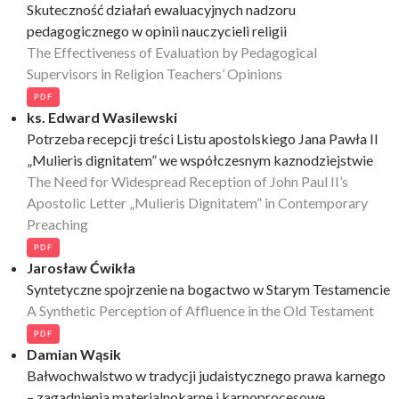
Skuteczność działań ewaluacyjnych nadzoru
pedagogicznego w opinii nauczycieli religii
The Effectiveness of Evaluation by Pedagogical
Supervisors in Religion Teachers’ Opinions
PDF
ks. Edward Wasilewski
Potrzeba recepcji treści Listu apostolskiego Jana Pawła II
„Mulieris dignitatem” we współczesnym kaznodziejstwie
The Need for Widespread Reception of John Paul II’s
Apostolic Letter „Mulieris Dignitatem” in Contemporary
Preaching
PDF
Jarosław Ćwikła
Syntetyczne spojrzenie na bogactwo w Starym Testamencie
A Synthetic Perception of Affluence in the Old Testament
PDF
Damian Wąsik
Bałwochwalstwo w tradycji judaistycznego prawa karnego
– zagadnienia materialnokarne i karnoprocesowe