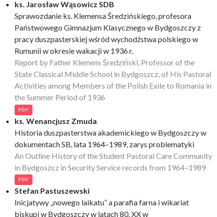
ks. Jarosław Wąsowicz SDB
Sprawozdanie ks. Klemensa Średzińskiego, profesora
Państwowego Gimnazjum Klasycznego w Bydgoszczy z
pracy duszpasterskiej wśród wychodźstwa polskiego w
Rumunii w okresie wakacji w 1936 r.
Report by Father Klemens Średziński, Professor of the
State Classical Middle School in Bydgoszcz, of His Pastoral
Activities among Members of the Polish Exile to Romania in
the Summer Period of 1936
PDF
ks. Wenancjusz Zmuda
Historia duszpasterstwa akademickiego w Bydgoszczy w
dokumentach SB, lata 1964–1989, zarys problematyki
An Outline History of the Student Pastoral Care Community
in Bydgoszcz in Security Service records from 1964–1989
PDF
Stefan Pastuszewski
Inicjatywy „nowego laikatu” a parafia farna i wikariat
biskupi w Bydgoszczy w latach 80. XX w