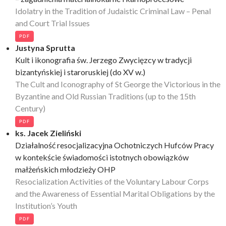
Idolatry in the Tradition of Judaistic Criminal Law – Penal
and Court Trial Issues
PDF
Justyna Sprutta
Kult i ikonografia św. Jerzego Zwycięzcy w tradycji
bizantyńskiej i staroruskiej (do XV w.)
The Cult and Iconography of St George the Victorious in the
Byzantine and Old Russian Traditions (up to the 15th
Century)
PDF
ks. Jacek Zieliński
Działalność resocjalizacyjna Ochotniczych Hufców Pracy
w kontekście świadomości istotnych obowiązków
małżeńskich młodzieży OHP
Resocialization Activities of the Voluntary Labour Corps
and the Awareness of Essential Marital Obligations by the
Institution’s Youth
PDF