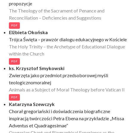
propozycje
The Theology of the Sacrament of Penance and
Reconciliation – Deficiencies and Suggestions
PDF
Elżbieta Okońska
Trójca Święta – prawzór dialogu edukacyjnego w Kościele
The Holy Trinity – the Archetype of Educational Dialogue
within the Church
PDF
ks. Krzysztof Smykowski
Zwierzęta jako przedmiot przedsoborowej myśli
teologicznomoralnej
Animals as a Subject of Moral Theology before Vatican II
PDF
Katarzyna Szewczyk
Chorał gregoriański i doświadczenia biograficzne
inspiracją twórczości Petra Ebena na przykładzie „Missa
Adventus et Quadragesimae”
Gregorian Chant and Biographical Experience as the